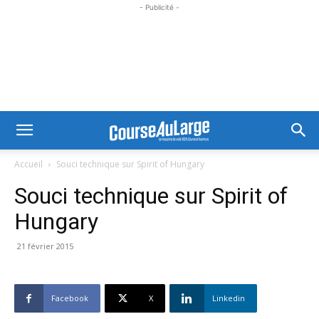
- Publicité -
Accueil
Souci technique sur Spirit of Hungary
Souci technique sur Spirit of
Hungary
21 février 2015
Facebook
X
Linkedin