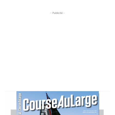
- Publicité -