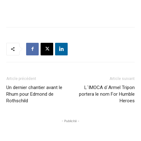
Article précédent
Article suivant
Un dernier chantier avant le
L´IMOCA d´Armel Tripon
Rhum pour Edmond de
portera le nom For Humble
Rothschild
Heroes
- Publicité -