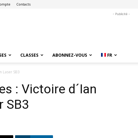
ompte
Contacts
- Publicité -
SES
CLASSES
ABONNEZ-VOUS
FR
en Laser SB3
 : Victoire d´Ian
r SB3