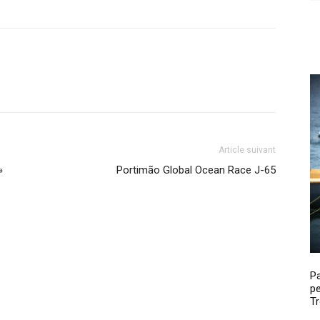
Article suivant
»
Portimão Global Ocean Race J-65
P
pe
Tr