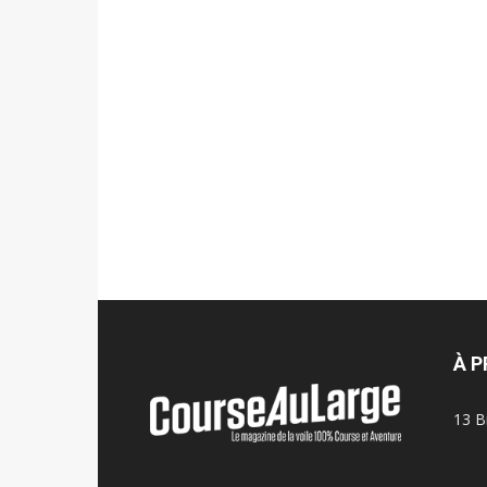
À 
13 B