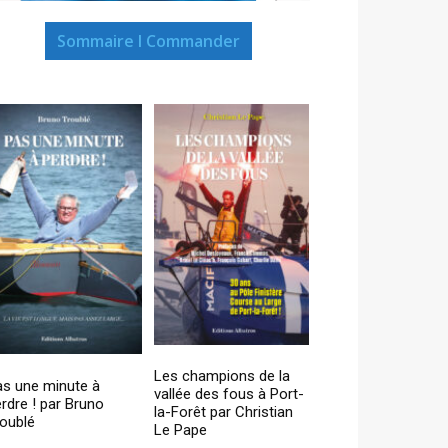
Sommaire I Commander
Les champions de la
as une minute à
vallée des fous à Port-
rdre ! par Bruno
la-Forêt par Christian
oublé
Le Pape