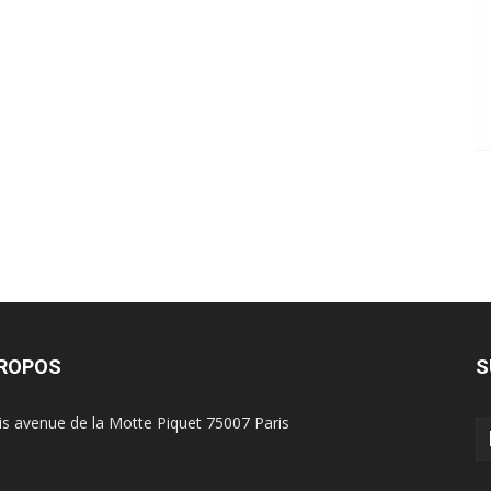
PROPOS
S
is avenue de la Motte Piquet 75007 Paris