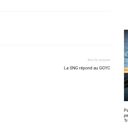
Article suivant
La SNG répond au GGYC
P
pe
Tr