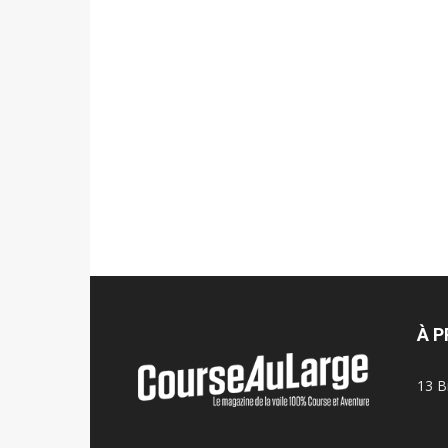
À 
13 B