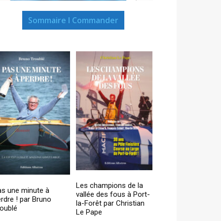
Sommaire I Commander
Les champions de la
as une minute à
vallée des fous à Port-
rdre ! par Bruno
la-Forêt par Christian
oublé
Le Pape