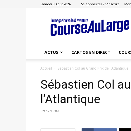
Samedi 8 Août 2026
Se Connecter / S'inscrire
Mon
Course
au
Large
ACTUS
CARTOS EN DIRECT
COUR
Accueil
Sébastien Col au Grand Prix de l'Atlantique
Sébastien Col au
l’Atlantique
29 avril 2009