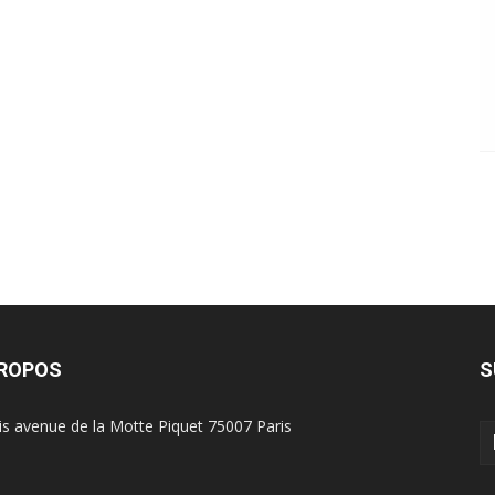
PROPOS
S
is avenue de la Motte Piquet 75007 Paris