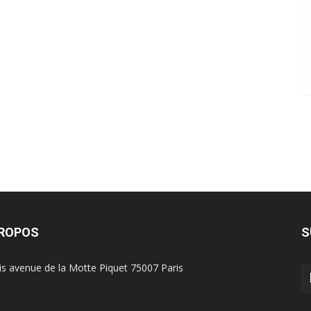
PROPOS
S
is avenue de la Motte Piquet 75007 Paris