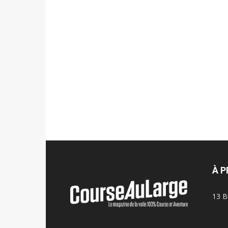
À 
13 B