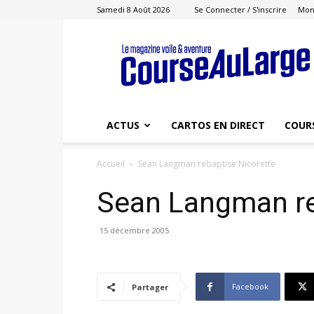
Samedi 8 Août 2026
Se Connecter / S'inscrire
Mon
Course
au
Large
ACTUS
CARTOS EN DIRECT
COUR
Accueil
Sean Langman rebaptise Nicorette
Sean Langman re
15 décembre 2005
Facebook
Partager