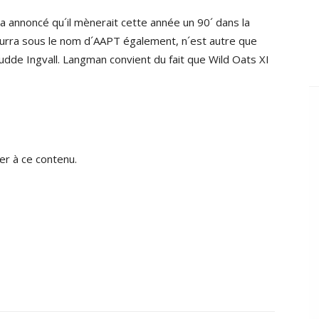
 annoncé qu´il mènerait cette année un 90´ dans la
ourra sous le nom d´AAPT également, n´est autre que
dde Ingvall. Langman convient du fait que Wild Oats XI
r à ce contenu.