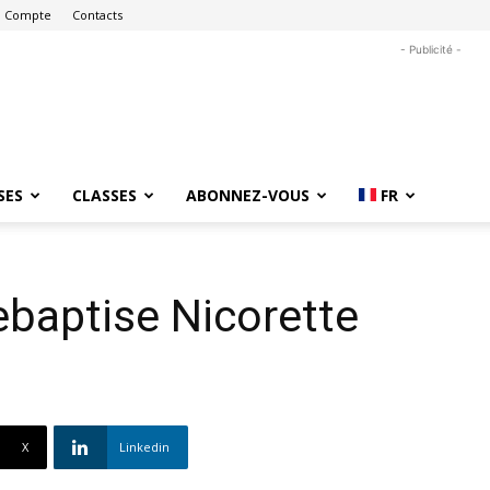
 Compte
Contacts
- Publicité -
SES
CLASSES
ABONNEZ-VOUS
FR
baptise Nicorette
X
Linkedin