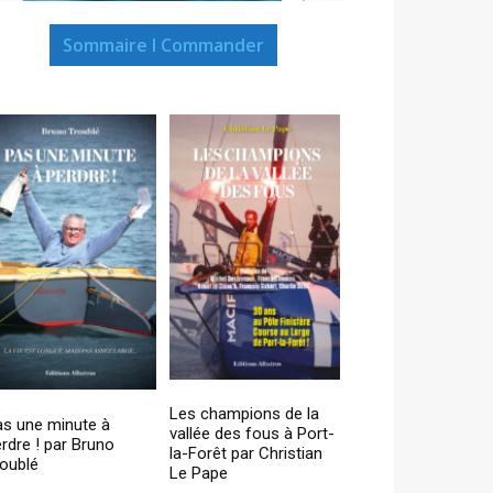
Sommaire I Commander
Les champions de la
as une minute à
vallée des fous à Port-
rdre ! par Bruno
la-Forêt par Christian
oublé
Le Pape