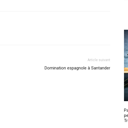
Article suivant
Domination espagnole à Santander
P
pe
Tr