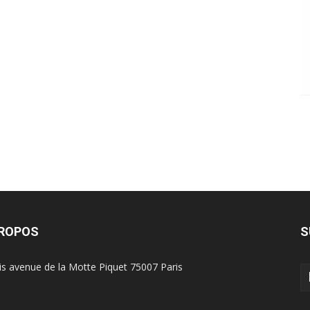
PROPOS
S
is avenue de la Motte Piquet 75007 Paris