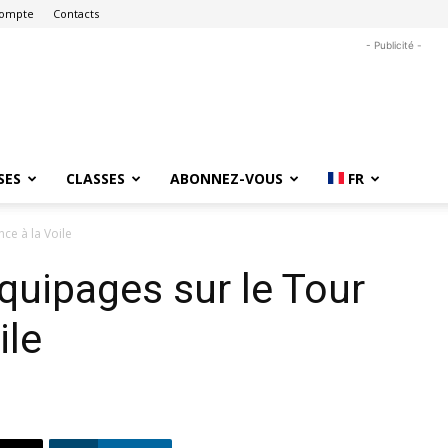
ompte
Contacts
- Publicité -
SES
CLASSES
ABONNEZ-VOUS
FR
ce à la Voile
quipages sur le Tour
ile