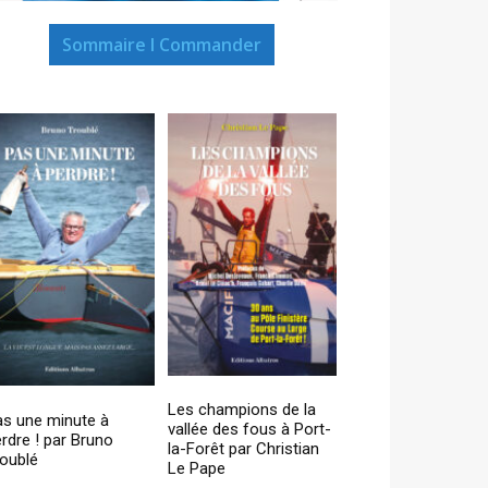
Sommaire I Commander
Les champions de la
as une minute à
vallée des fous à Port-
rdre ! par Bruno
la-Forêt par Christian
oublé
Le Pape