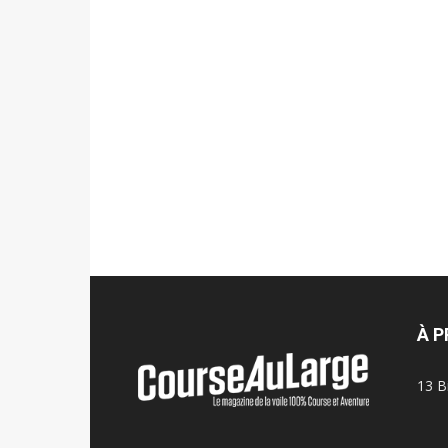
À 
13 B