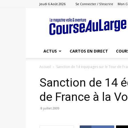
Jeudi 6 Août 2026
Se Connecter / S'inscrire
Mon C
Course
au
Large
ACTUS
CARTOS EN DIRECT
COUR
Accueil
Sanction de 14 équipages sur le Tour de Fran
Sanction de 14 é
de France à la Vo
8 juillet 2009