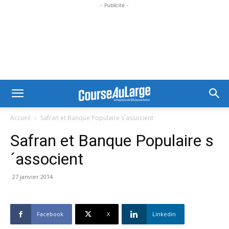
- Publicité -
Accueil
Safran et Banque Populaire s´associent
Safran et Banque Populaire s
´associent
27 janvier 2014
Facebook
X
Linkedin