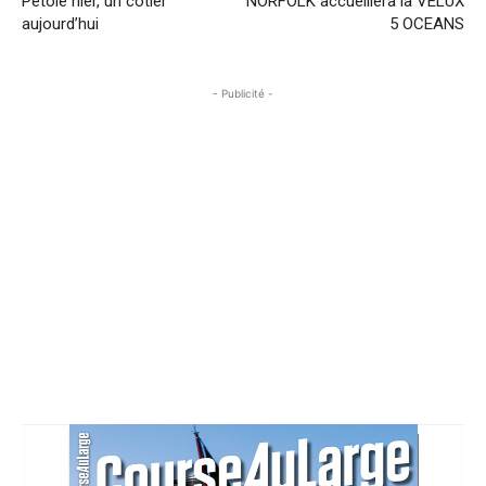
Pétole hier, un côtier
NORFOLK accueillera la VELUX
aujourd’hui
5 OCEANS
- Publicité -