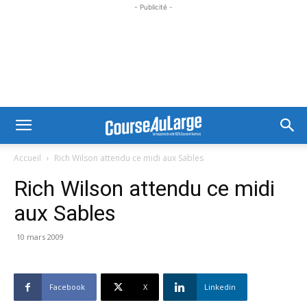
- Publicité -
Accueil
Rich Wilson attendu ce midi aux Sables
Rich Wilson attendu ce midi
aux Sables
10 mars 2009
Facebook
X
Linkedin