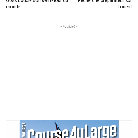
Goss boucle son demi-tour du
Recherche préparateur sur
monde
Lorient
- Publicité -