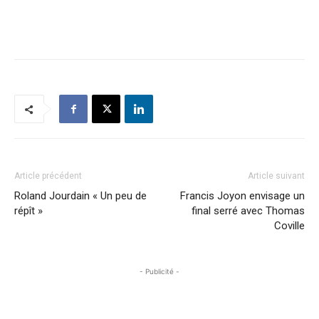
Article précédent
Article suivant
Roland Jourdain « Un peu de
Francis Joyon envisage un
répît »
final serré avec Thomas
Coville
- Publicité -