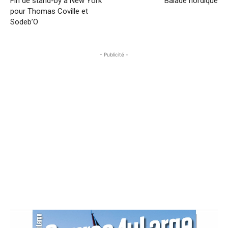
Fin de stand-by à New York
Balade nordique
pour Thomas Coville et
Sodeb’O
- Publicité -