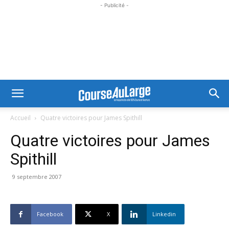
- Publicité -
Accueil
Quatre victoires pour James Spithill
Quatre victoires pour James
Spithill
9 septembre 2007
Facebook
X
Linkedin