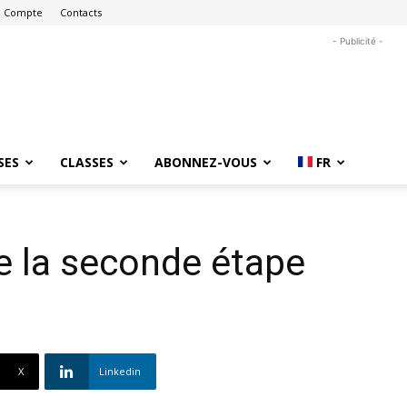
 Compte
Contacts
- Publicité -
SES
CLASSES
ABONNEZ-VOUS
FR
e la seconde étape
X
Linkedin