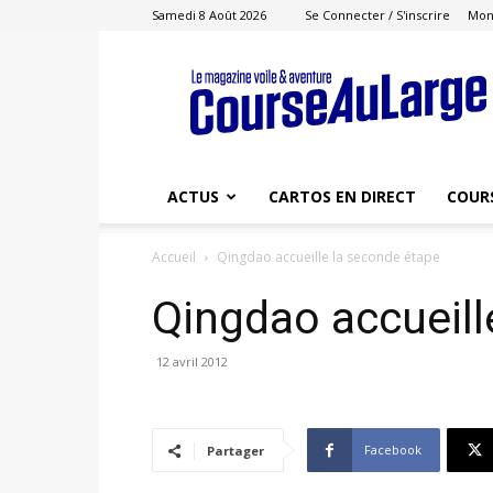
Samedi 8 Août 2026
Se Connecter / S'inscrire
Mon
Course
au
Large
ACTUS
CARTOS EN DIRECT
COUR
Accueil
Qingdao accueille la seconde étape
Qingdao accueill
12 avril 2012
Facebook
Partager