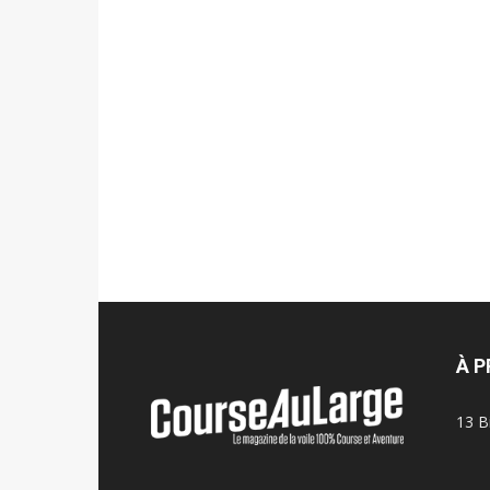
À 
13 B