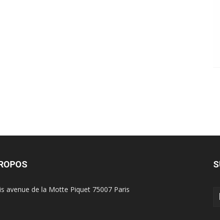
PROPOS
S
is avenue de la Motte Piquet 75007 Paris