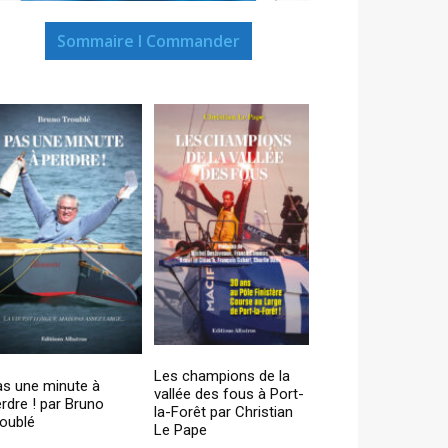
Sommaire I Commander
Les champions de la
as une minute à
vallée des fous à Port-
rdre ! par Bruno
la-Forêt par Christian
oublé
Le Pape