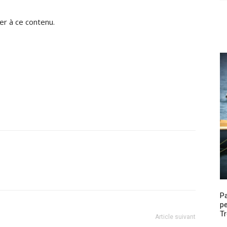
r à ce contenu.
P
pe
Tr
Article suivant