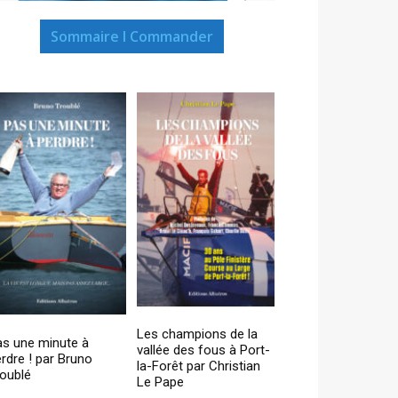
Sommaire I Commander
Les champions de la
as une minute à
vallée des fous à Port-
rdre ! par Bruno
la-Forêt par Christian
oublé
Le Pape