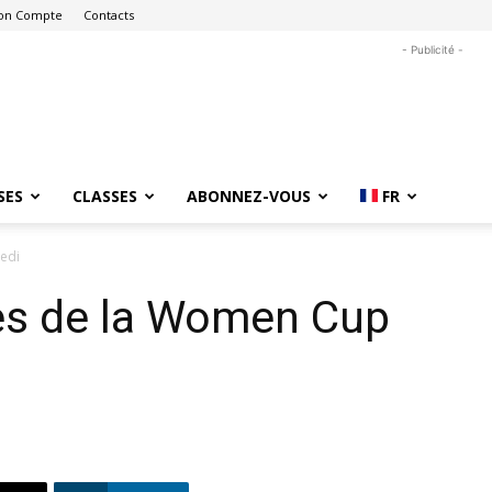
on Compte
Contacts
- Publicité -
SES
CLASSES
ABONNEZ-VOUS
FR
edi
es de la Women Cup