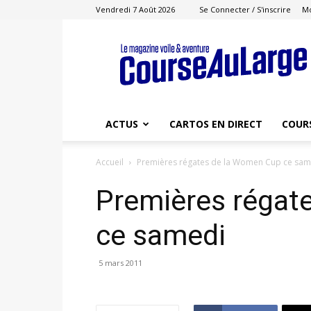
Vendredi 7 Août 2026
Se Connecter / S'inscrire
M
Course
au
Large
ACTUS
CARTOS EN DIRECT
COUR
Accueil
Premières régates de la Women Cup ce sam
Premières régat
ce samedi
5 mars 2011