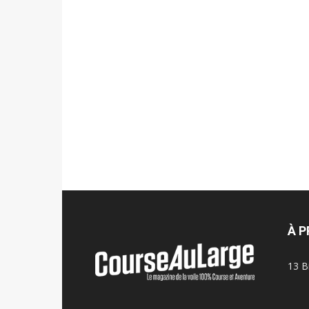
À 
13 B