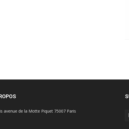
PROPOS
S
is avenue de la Motte Piquet 75007 Paris