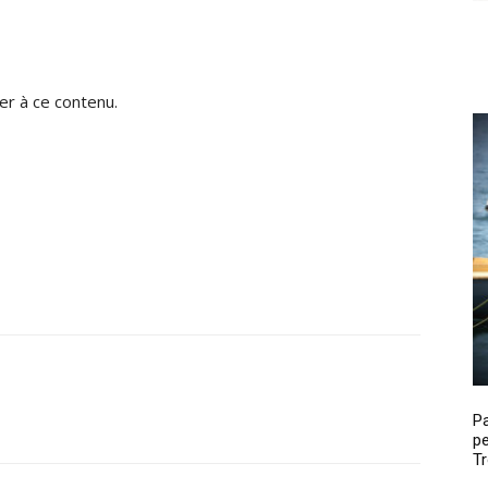
r à ce contenu.
P
pe
Tr