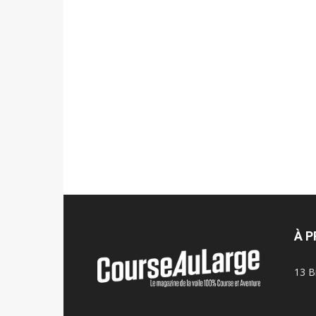
À 
13 B