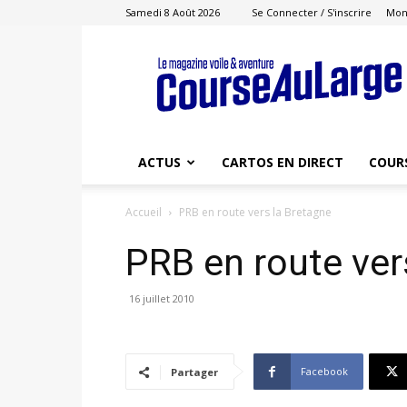
Samedi 8 Août 2026
Se Connecter / S'inscrire
Mon
Course
au
Large
ACTUS
CARTOS EN DIRECT
COUR
Accueil
PRB en route vers la Bretagne
PRB en route ver
16 juillet 2010
Facebook
Partager