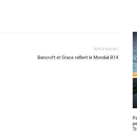
Article suivant
Bancroft et Grace raflent le Mondial B14
P
pe
Tr