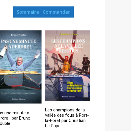
Sommaire I Commander
Les champions de la
as une minute à
vallée des fous à Port-
rdre ! par Bruno
la-Forêt par Christian
oublé
Le Pape