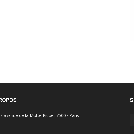
PROPOS
S
is avenue de la Motte Piquet 75007 Paris