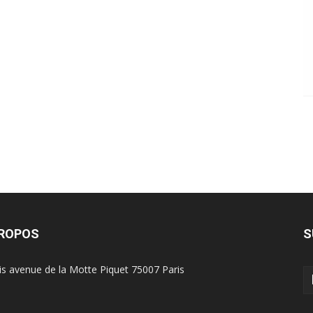
PROPOS
S
is avenue de la Motte Piquet 75007 Paris