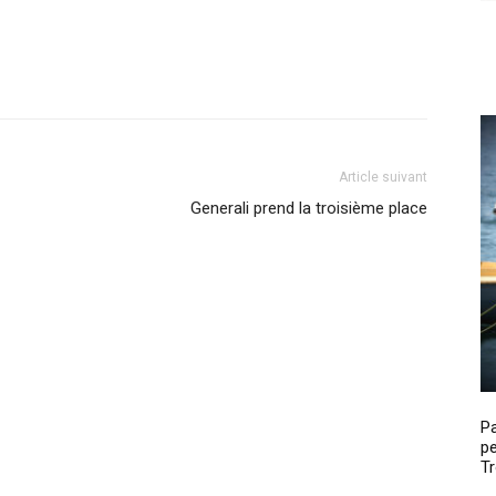
Article suivant
Generali prend la troisième place
P
pe
Tr