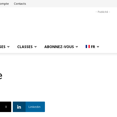
ompte
Contacts
- Publicité -
SES
CLASSES
ABONNEZ-VOUS
FR
e
X
Linkedin