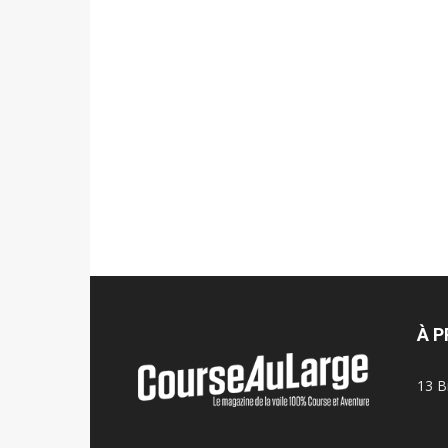
À 
13 B