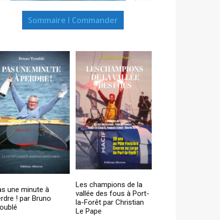
Sommaire I Commander
Les champions de la
as une minute à
vallée des fous à Port-
rdre ! par Bruno
la-Forêt par Christian
oublé
Le Pape