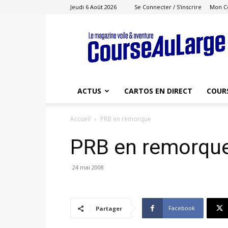
Jeudi 6 Août 2026
Se Connecter / S'inscrire
Mon C
Course
au
Large
ACTUS
CARTOS EN DIRECT
COUR
Accueil
PRB en remorque
PRB en remorqu
24 mai 2008
Facebook
Partager