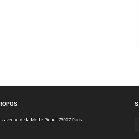
PROPOS
S
is avenue de la Motte Piquet 75007 Paris