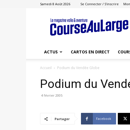
Samedi 8 Août 2026
Se Connecter / S'inscrire
Mon
Course
au
Large
ACTUS
CARTOS EN DIRECT
COUR
Accueil
Podium du Vendée Globe
Podium du Vend
4 février 2005
Facebook
Partager