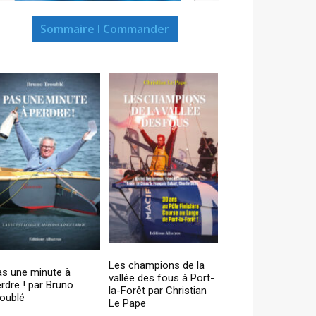
Sommaire I Commander
Les champions de la
as une minute à
vallée des fous à Port-
rdre ! par Bruno
la-Forêt par Christian
oublé
Le Pape