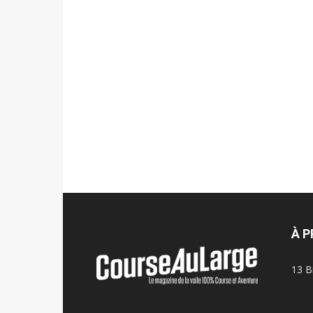
À 
13 B