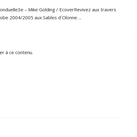
Bonduelle3e – Mike Golding / EcoverRevivez aux travers
Globe 2004/2005 aux Sables d´Olonne….
r à ce contenu.