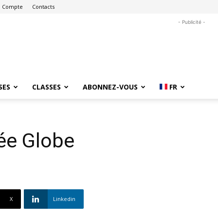
 Compte
Contacts
- Publicité -
SES
CLASSES
ABONNEZ-VOUS
FR
ée Globe
X
Linkedin