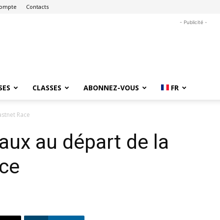
ompte
Contacts
- Publicité -
SES
CLASSES
ABONNEZ-VOUS
FR
astnet Race
aux au départ de la
ace