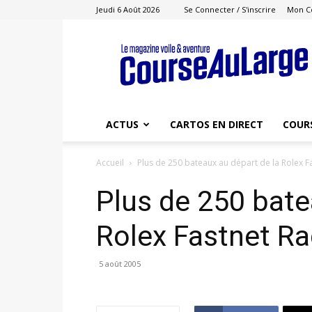
Jeudi 6 Août 2026
Se Connecter / S'inscrire
Mon C
Course
au
Large
ACTUS
CARTOS EN DIRECT
COUR
Accueil
Plus de 250 bateaux au départ de la Rolex F
Plus de 250 bate
Rolex Fastnet R
5 août 2005