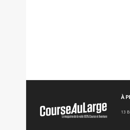
À 
13 B