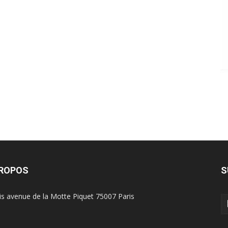
PROPOS
S
is avenue de la Motte Piquet 75007 Paris