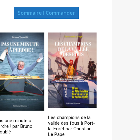
Sommaire I Commander
Les champions de la
as une minute à
vallée des fous à Port-
rdre ! par Bruno
la-Forêt par Christian
oublé
Le Pape