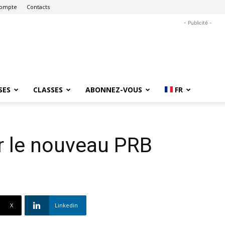
ompte
Contacts
- Publicité -
SES
CLASSES
ABONNEZ-VOUS
FR
r le nouveau PRB
X
Linkedin