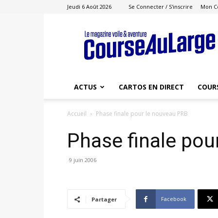
Jeudi 6 Août 2026
Se Connecter / S'inscrire
Mon C
Course
au
Large
ACTUS
CARTOS EN DIRECT
COUR
Accueil
Phase finale pour le nouveau PRB
Phase finale pou
9 juin 2006
Facebook
Partager