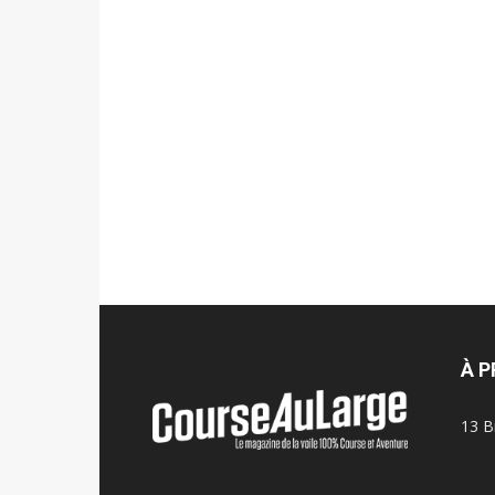
À 
13 B