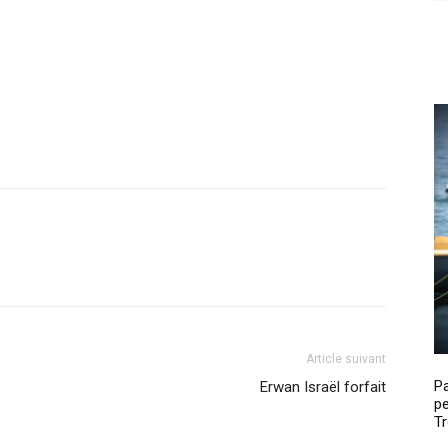
Article suivant
P
Erwan Israël forfait
pe
Tr