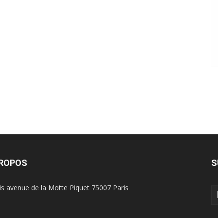
PROPOS
S
is avenue de la Motte Piquet 75007 Paris