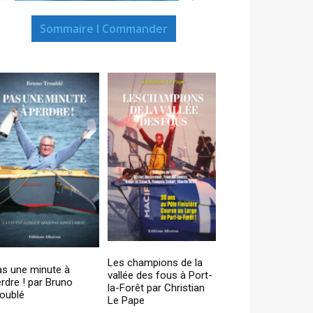
Sommaire I Commander
Les champions de la
as une minute à
vallée des fous à Port-
rdre ! par Bruno
la-Forêt par Christian
oublé
Le Pape