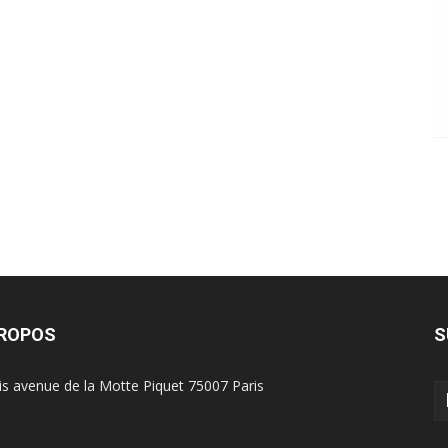
PROPOS
S
is avenue de la Motte Piquet 75007 Paris