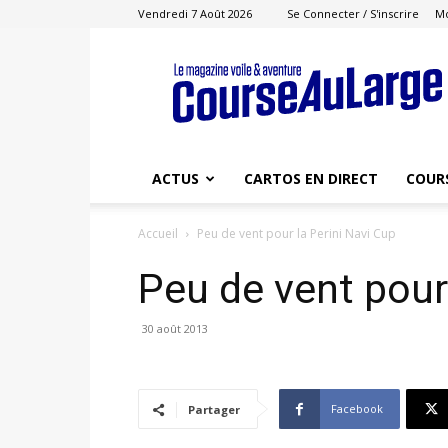
Vendredi 7 Août 2026
Se Connecter / S'inscrire
M
Course
au
Large
ACTUS
CARTOS EN DIRECT
COUR
Accueil
Peu de vent pour la Perini Navi Cup
Peu de vent pour
30 août 2013
Facebook
Partager