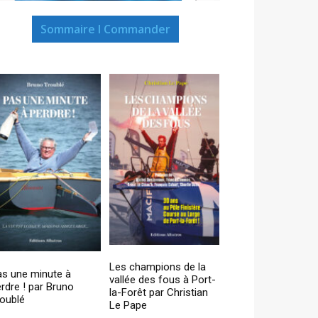
Sommaire I Commander
Les champions de la
as une minute à
vallée des fous à Port-
rdre ! par Bruno
la-Forêt par Christian
oublé
Le Pape