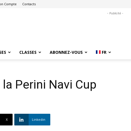
on Compte
Contacts
- Publicité -
SES
CLASSES
ABONNEZ-VOUS
FR
 la Perini Navi Cup
X
Linkedin