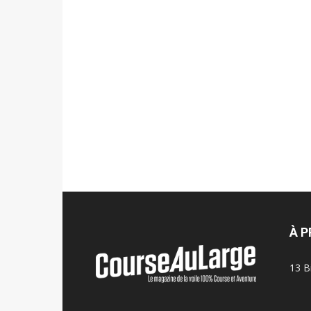
À 
13 B