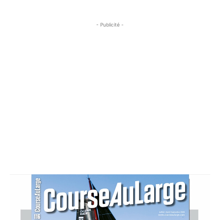
- Publicité -