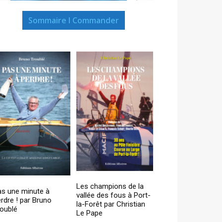
Sommaire I Commander
Les champions de la
as une minute à
vallée des fous à Port-
rdre ! par Bruno
la-Forêt par Christian
oublé
Le Pape