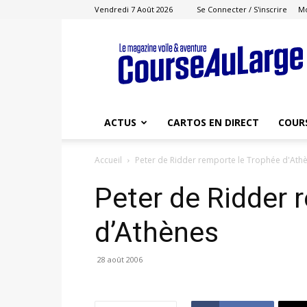
Vendredi 7 Août 2026
Se Connecter / S'inscrire
M
Course
au
Large
ACTUS
CARTOS EN DIRECT
COUR
Accueil
Peter de Ridder remporte le Trophée d'Ath
Peter de Ridder 
d’Athènes
28 août 2006