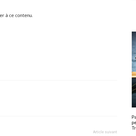
r à ce contenu.
P
pe
Tr
Article suivant