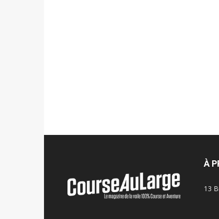
À 
13 B