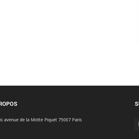
PROPOS
S
is avenue de la Motte Piquet 75007 Paris