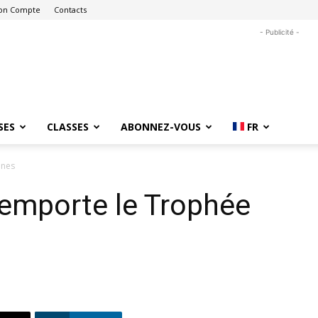
on Compte
Contacts
- Publicité -
SES
CLASSES
ABONNEZ-VOUS
FR
ènes
remporte le Trophée