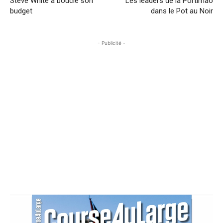
Steve White a bouclé son
Les leaders de la Portimão
budget
dans le Pot au Noir
- Publicité -