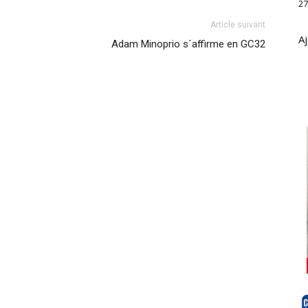
27
Article suivant
Aj
Adam Minoprio s´affirme en GC32