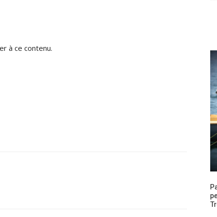
r à ce contenu.
P
pe
Tr