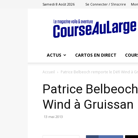
Samedi 8 Août 2026
Se Connecter / S'inscrire
Mon
Course
au
Large
ACTUS
CARTOS EN DIRECT
COUR
Accueil
Patrice Belbeoch remporte le Défi Wind à G
Patrice Belbeoch
Wind à Gruissan
13 mai 2013