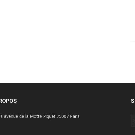
PROPOS
S
is avenue de la Motte Piquet 75007 Paris