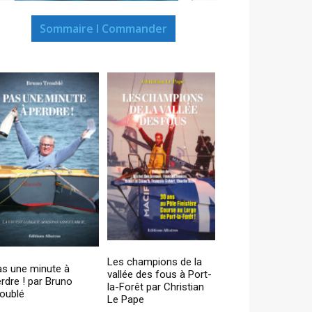
Sommaire I Commander
Les champions de la
as une minute à
vallée des fous à Port-
rdre ! par Bruno
la-Forêt par Christian
oublé
Le Pape