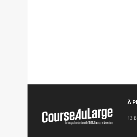
À 
13 B