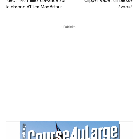
Idec : 440 milles d’avance sur
Clipper Race : un blessé
le chrono d’Ellen MacArthur
évacué
- Publicité -