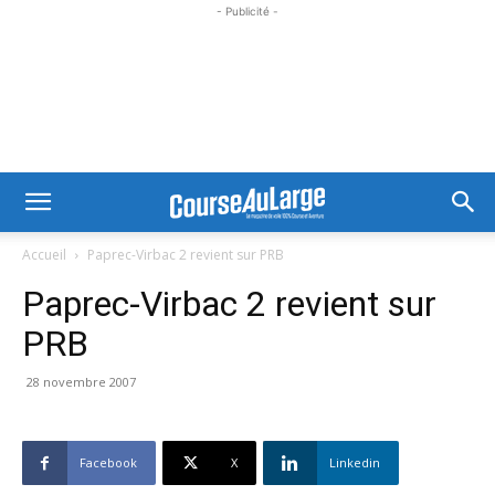
- Publicité -
Accueil
Paprec-Virbac 2 revient sur PRB
Paprec-Virbac 2 revient sur
PRB
28 novembre 2007
Facebook
X
Linkedin