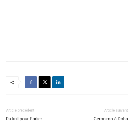
Article précédent
Article suivant
Du krill pour Parlier
Geronimo à Doha