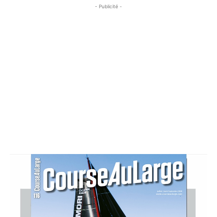
- Publicité -