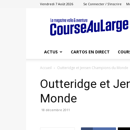
Vendredi 7 Août 2026
Se Connecter / S'inscrire
M
Course
au
Large
ACTUS
CARTOS EN DIRECT
COUR
Accueil
Outteridge et Jensen Champions du Monde
Outteridge et J
Monde
18 décembre 2011