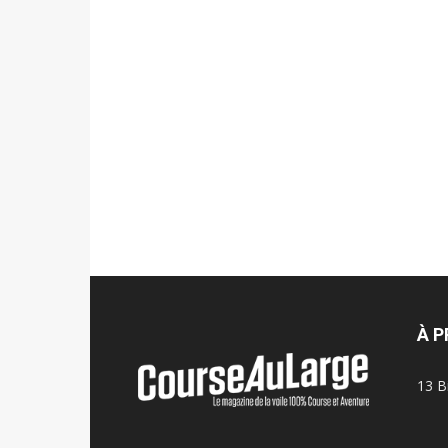
À 
13 B