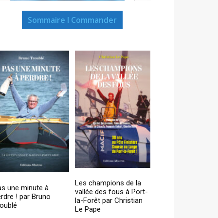
Sommaire I Commander
Les champions de la
as une minute à
vallée des fous à Port-
rdre ! par Bruno
la-Forêt par Christian
oublé
Le Pape