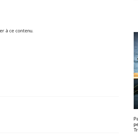
r à ce contenu.
P
pe
Tr