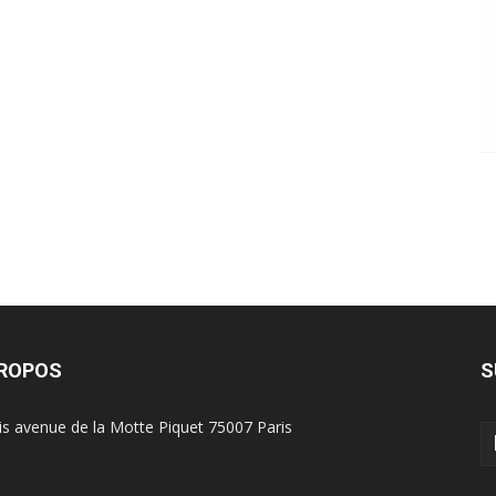
PROPOS
S
is avenue de la Motte Piquet 75007 Paris