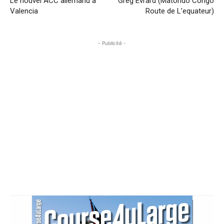
Le nouvel ACC allemand à
Greg Evrard (Matondo Congo
Valencia
Route de L’equateur)
- Publicité -