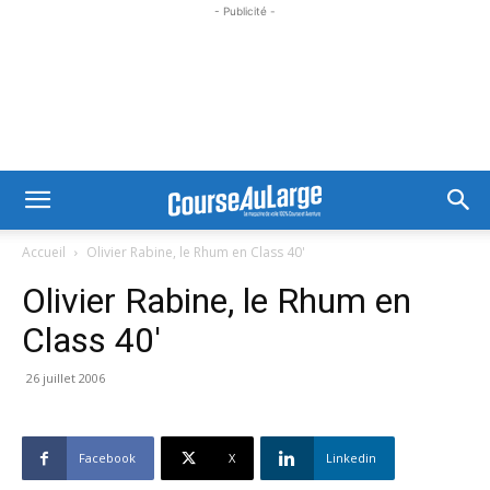
- Publicité -
Accueil
Olivier Rabine, le Rhum en Class 40'
Olivier Rabine, le Rhum en
Class 40′
26 juillet 2006
Facebook
X
Linkedin