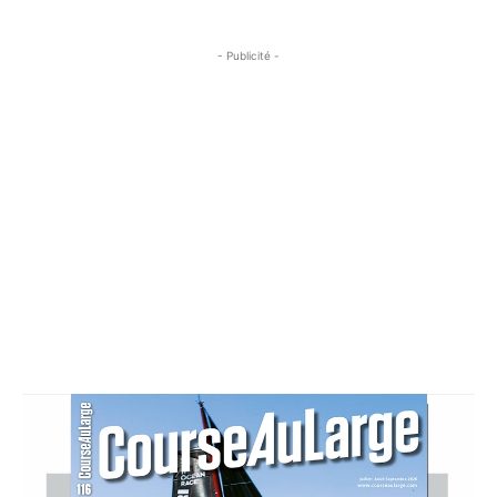
- Publicité -