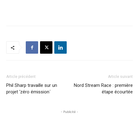
Article précédent
Article suivant
Phil Sharp travaille sur un
Nord Stream Race : première
projet ‘zéro émission´
étape écourtée
- Publicité -