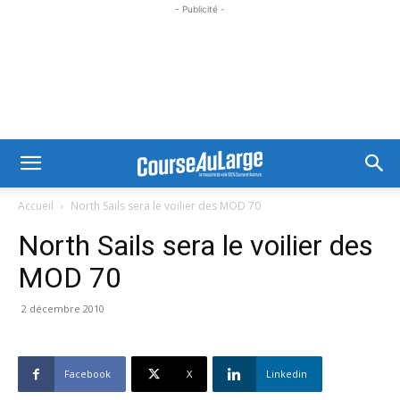
- Publicité -
Accueil
North Sails sera le voilier des MOD 70
North Sails sera le voilier des
MOD 70
2 décembre 2010
Facebook
X
Linkedin