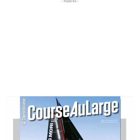
- Publicité -