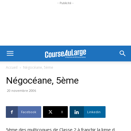
- Publicité -
Accueil
Négocéane, 5ème
Négocéane, 5ème
20 novembre 2006
Facebook
X
Linkedin
5ème des multicoques de Classe 2 à franchir la ligne d