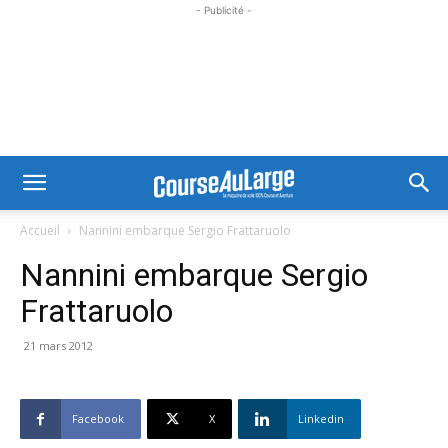
- Publicité -
Accueil
Nannini embarque Sergio Frattaruolo
Nannini embarque Sergio
Frattaruolo
21 mars 2012
Facebook
X
Linkedin