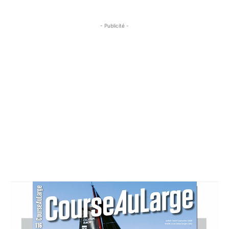
- Publicité -