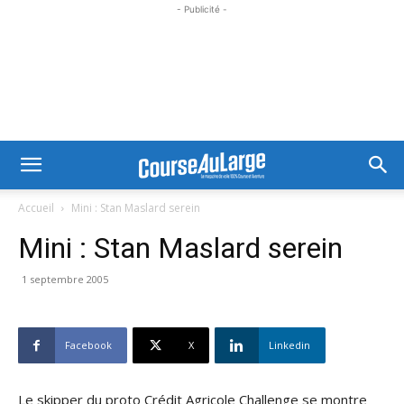
- Publicité -
Accueil
Mini : Stan Maslard serein
Mini : Stan Maslard serein
1 septembre 2005
Facebook
X
Linkedin
Le skipper du proto Crédit Agricole Challenge se montre