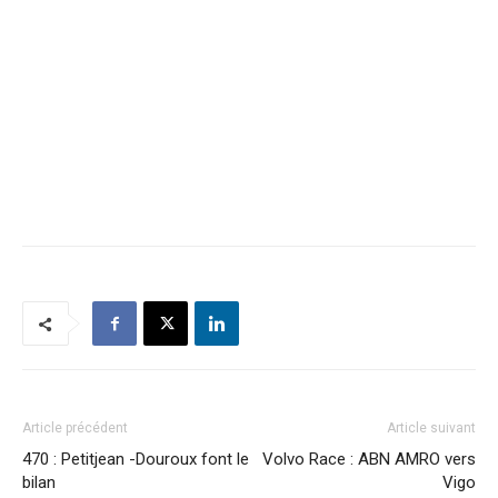
Article précédent
Article suivant
470 : Petitjean -Douroux font le
Volvo Race : ABN AMRO vers
bilan
Vigo