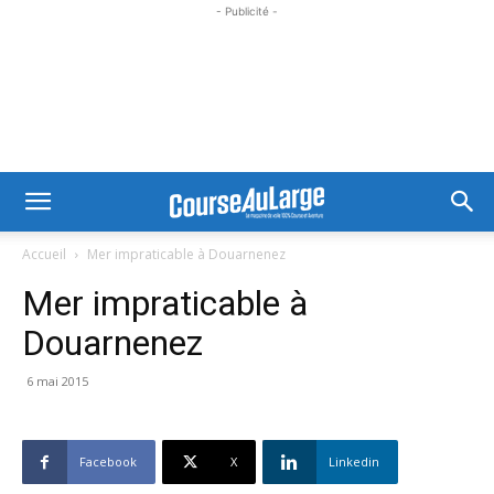
- Publicité -
Accueil
Mer impraticable à Douarnenez
Mer impraticable à
Douarnenez
6 mai 2015
Facebook
X
Linkedin