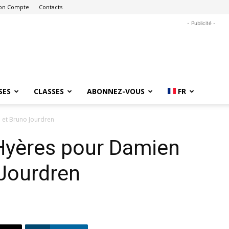
on Compte
Contacts
- Publicité -
SES
CLASSES
ABONNEZ-VOUS
FR
 et Bruno Jourdren
 Hyères pour Damien
 Jourdren