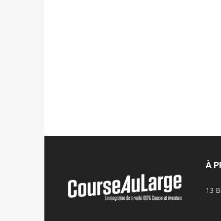
À 
13 B