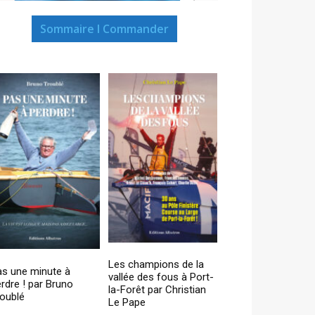
Sommaire I Commander
Les champions de la
as une minute à
vallée des fous à Port-
rdre ! par Bruno
la-Forêt par Christian
oublé
Le Pape