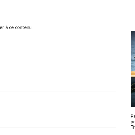
r à ce contenu.
P
pe
Tr