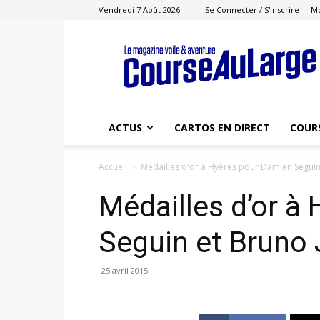
Vendredi 7 Août 2026
Se Connecter / S'inscrire
M
Course
au
Large
ACTUS
CARTOS EN DIRECT
COUR
Accueil
Médailles d'or à Hyères pour Damien Seguin
Médailles d’or à
Seguin et Bruno
25 avril 2015