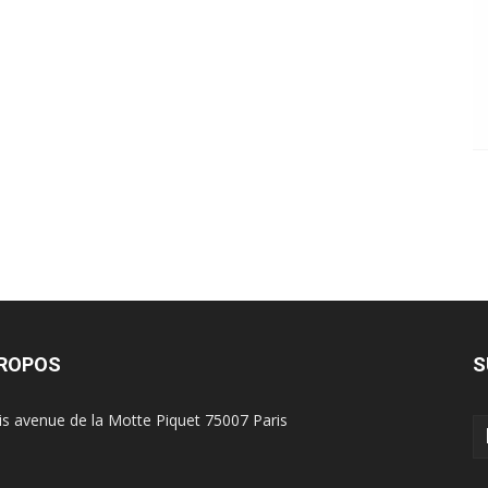
PROPOS
S
is avenue de la Motte Piquet 75007 Paris