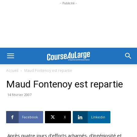
- Publicité -
Accueil
Maud Fontenoy est repartie
Maud Fontenoy est repartie
14 février 2007
Facebook
X
Linkedin
Après quatre jours d’efforts acharnés, d’ingéniosité et