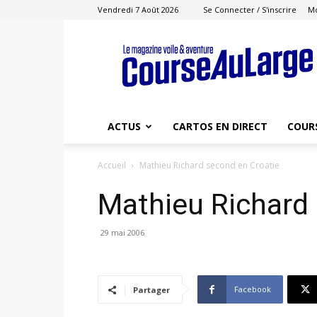
Vendredi 7 Août 2026
Se Connecter / S'inscrire
M
Course
au
Large
ACTUS
CARTOS EN DIRECT
COUR
Accueil
Mathieu Richard second en Croatie
Mathieu Richard
29 mai 2006
Facebook
Partager