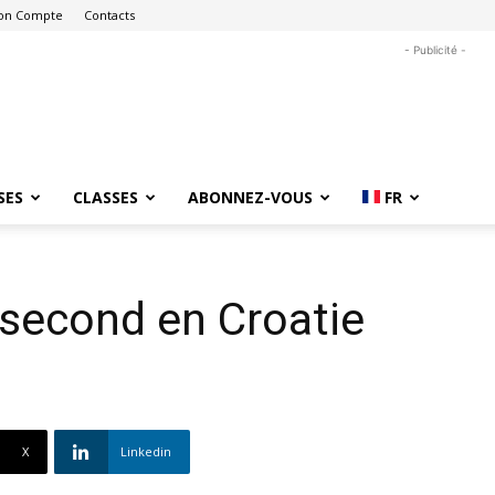
on Compte
Contacts
- Publicité -
SES
CLASSES
ABONNEZ-VOUS
FR
 second en Croatie
X
Linkedin