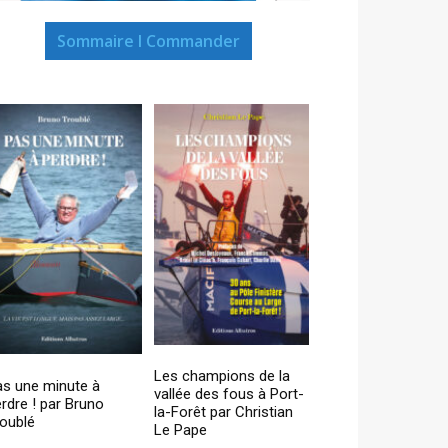
Sommaire I Commander
Les champions de la
as une minute à
vallée des fous à Port-
rdre ! par Bruno
la-Forêt par Christian
oublé
Le Pape