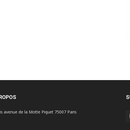
PROPOS
S
is avenue de la Motte Piquet 75007 Paris