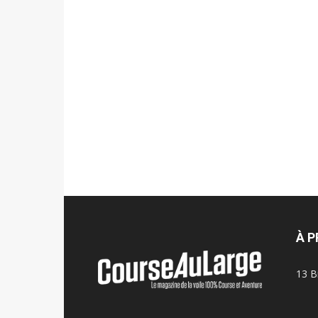
À 
13 B