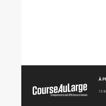
À 
13 B