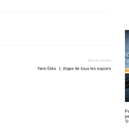
Article suivant
Yann Eliès : L´étape de tous les espoirs
P
pe
Tr