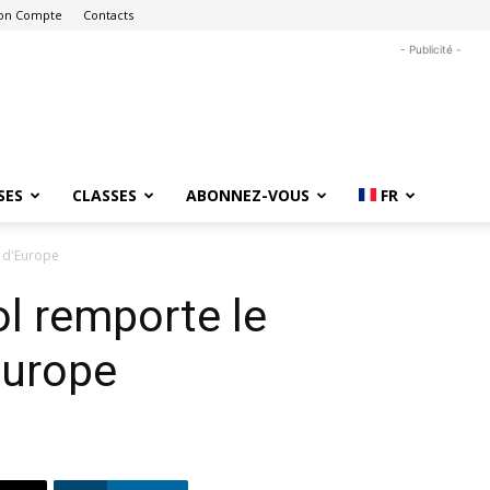
on Compte
Contacts
- Publicité -
SES
CLASSES
ABONNEZ-VOUS
FR
 d'Europe
l remporte le
Europe