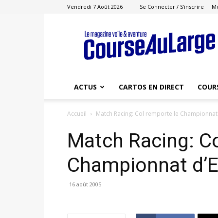
Vendredi 7 Août 2026
Se Connecter / S'inscrire
M
Course
au
Large
ACTUS
CARTOS EN DIRECT
COUR
Accueil
Match Racing: Col remporte le Championnat
Match Racing: Co
Championnat d’
16 août 2005