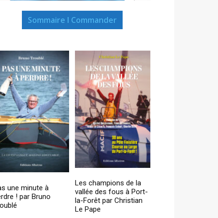
Sommaire I Commander
Les champions de la
as une minute à
vallée des fous à Port-
rdre ! par Bruno
la-Forêt par Christian
oublé
Le Pape