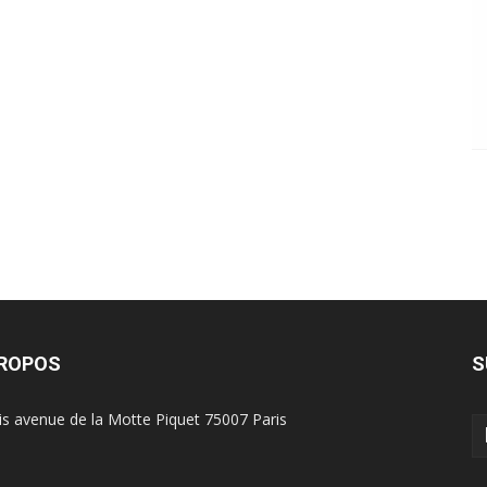
PROPOS
S
is avenue de la Motte Piquet 75007 Paris