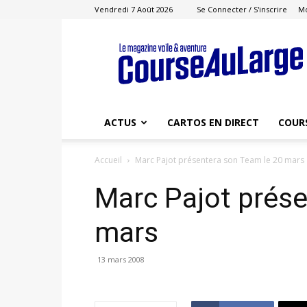
Vendredi 7 Août 2026
Se Connecter / S'inscrire
M
Course
au
Large
ACTUS
CARTOS EN DIRECT
COUR
Accueil
Marc Pajot présentera son Team le 20 mars
Marc Pajot prése
mars
13 mars 2008