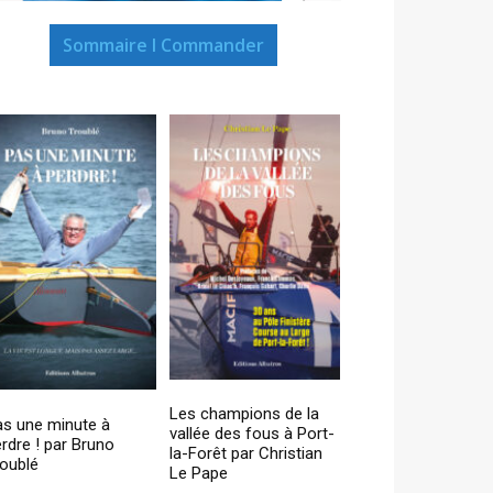
Sommaire I Commander
Les champions de la
as une minute à
vallée des fous à Port-
rdre ! par Bruno
la-Forêt par Christian
oublé
Le Pape