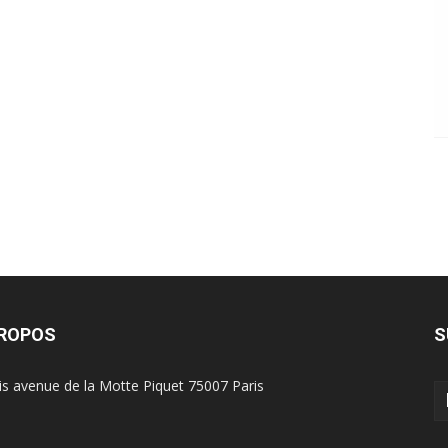
PROPOS
S
is avenue de la Motte Piquet 75007 Paris