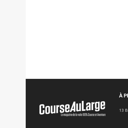
À 
13 B