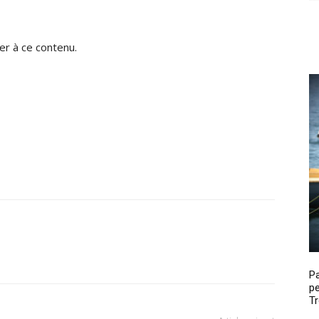
r à ce contenu.
P
pe
Tr