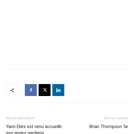
Article précédent
Article suivant
Yann Eliès est venu accueillir
Brian Thompson 5e
ses anges gardiens