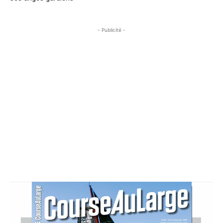
- Publicité -