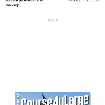
Dassault partenaire de K-
PRB en construction
Challenge
- Publicité -