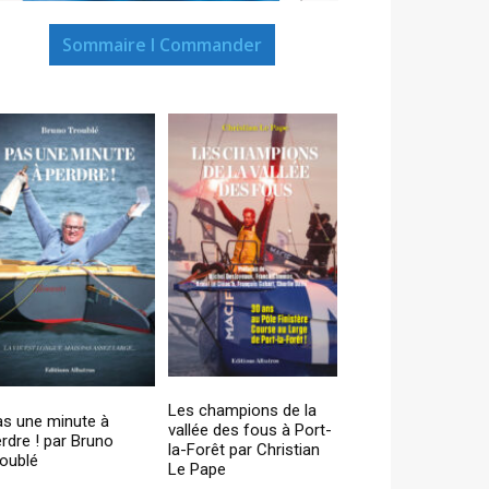
Sommaire I Commander
Les champions de la
as une minute à
vallée des fous à Port-
rdre ! par Bruno
la-Forêt par Christian
oublé
Le Pape