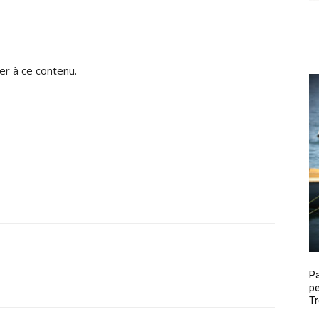
r à ce contenu.
P
pe
Tr