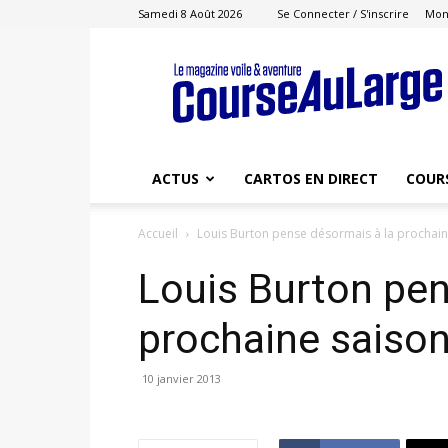
Samedi 8 Août 2026
Se Connecter / S'inscrire
Mon
Course
au
Large
ACTUS
CARTOS EN DIRECT
COUR
Accueil
Louis Burton pense désormais à la prochain
Louis Burton pen
prochaine saiso
10 janvier 2013