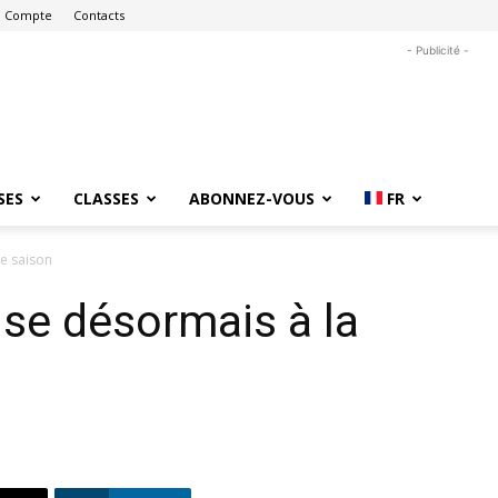
 Compte
Contacts
- Publicité -
SES
CLASSES
ABONNEZ-VOUS
FR
e saison
se désormais à la
n