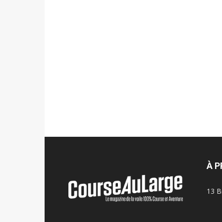
À 
13 B