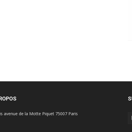
PROPOS
S
is avenue de la Motte Piquet 75007 Paris