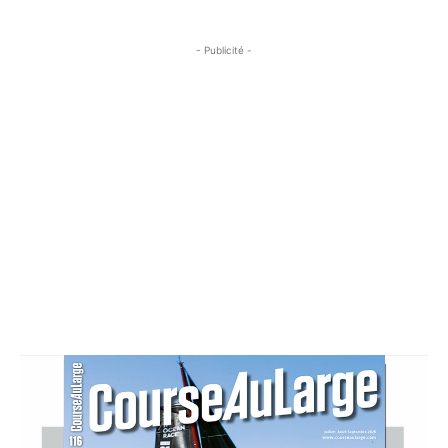
- Publicité -