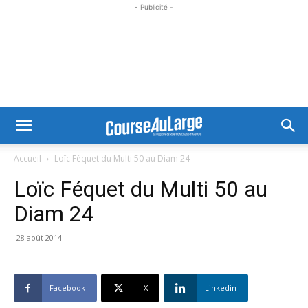
- Publicité -
Accueil
Loïc Féquet du Multi 50 au Diam 24
Loïc Féquet du Multi 50 au
Diam 24
28 août 2014
Facebook
X
Linkedin