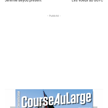
Jérémie Beyou présent
Les voeux du GGYC
- Publicité -