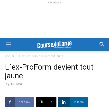
- Publicité -
Accueil
L´ex-ProForm devient tout jaune
L´ex-ProForm devient tout
jaune
1 juillet 2010
Facebook
X
Linkedin