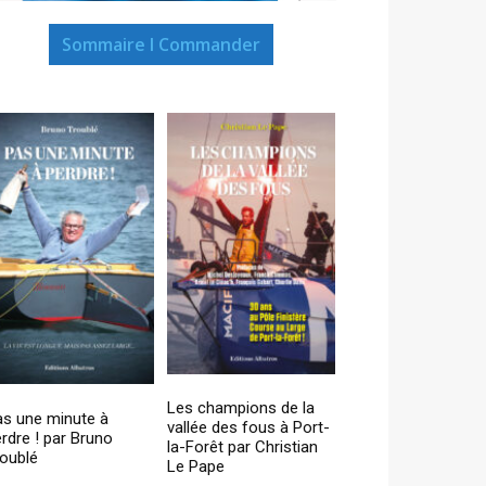
Sommaire I Commander
Les champions de la
as une minute à
vallée des fous à Port-
rdre ! par Bruno
la-Forêt par Christian
oublé
Le Pape