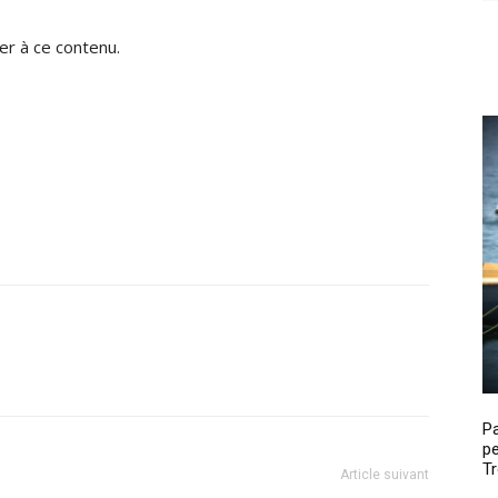
r à ce contenu.
P
pe
Tr
Article suivant