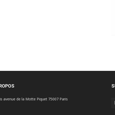
PROPOS
S
is avenue de la Motte Piquet 75007 Paris