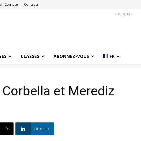
on Compte
Contacts
- Publicité -
SES
CLASSES
ABONNEZ-VOUS
FR
 Corbella et Merediz
X
Linkedin