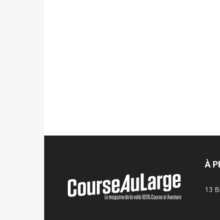
À 
13 B