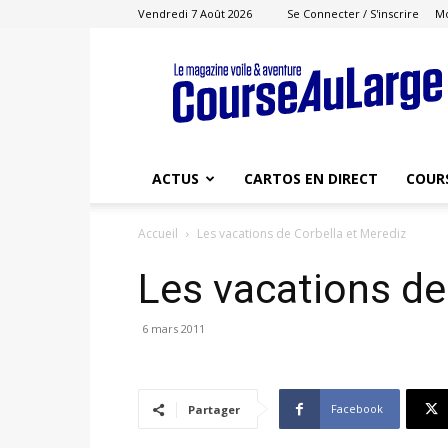
Vendredi 7 Août 2026
Se Connecter / S'inscrire
M
Course
au
Large
ACTUS
CARTOS EN DIRECT
COUR
Accueil
Les vacations de Corbella et Merediz
Les vacations de
6 mars 2011
Facebook
Partager