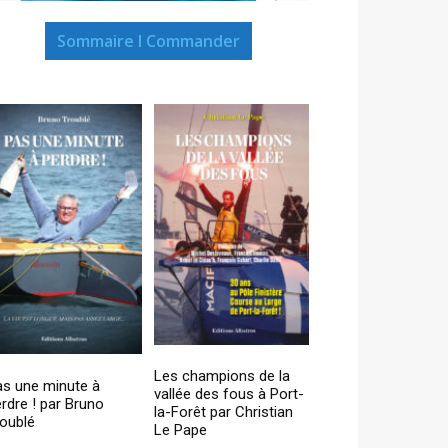
Sommaire I Commander
Les champions de la
as une minute à
vallée des fous à Port-
rdre ! par Bruno
la-Forêt par Christian
oublé
Le Pape