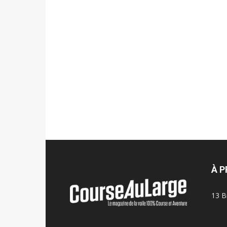
À 
13 B