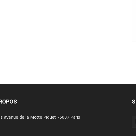
PROPOS
S
is avenue de la Motte Piquet 75007 Paris