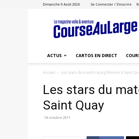
Dimanche 9 Août 2026
Se Connecter / S'inscrire
M
Course
au
Large
ACTUS
CARTOS EN DIRECT
COUR
Accueil
Les stars du match racing féminin à Saint Qu
Les stars du mat
Saint Quay
14 octobre 2011