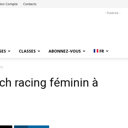
on Compte
Contacts
- Publicité -
SES
CLASSES
ABONNEZ-VOUS
FR
ay
ch racing féminin à